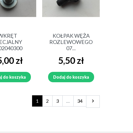
ybki podgląd
Szybki podgląd
WKRĘT
KOŁPAK WĘŻA
ECJALNY
ROZLEWOWEGO
02040300
07...
a
Cena
,00 zł
5,50 zł
j do koszyka
Dodaj do koszyka
Następny
1
2
3
…
34
