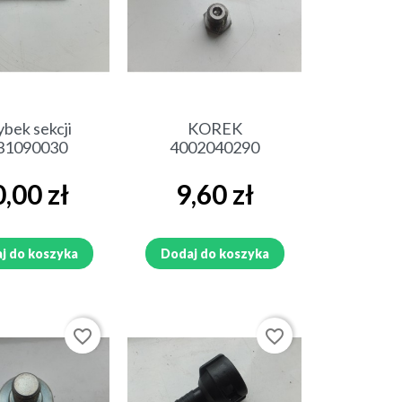
ybki podgląd
Szybki podgląd
ybek sekcji
KOREK
31090030
4002040290
a
Cena
,00 zł
9,60 zł
j do koszyka
Dodaj do koszyka
favorite_border
favorite_border