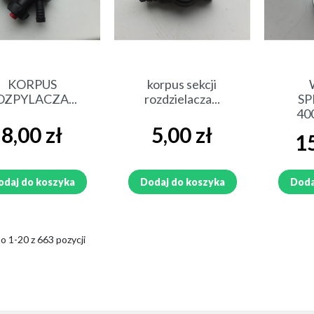
Szybki podgląd
Szybki podgląd
Sz
KORPUS
korpus sekcji
OZPYLACZA...
rozdzielacza...
SP
40
Cena
Cena
8,00 zł
5,00 zł
Cen
15
odaj do koszyka
Dodaj do koszyka
Doda
o 1-20 z 663 pozycji