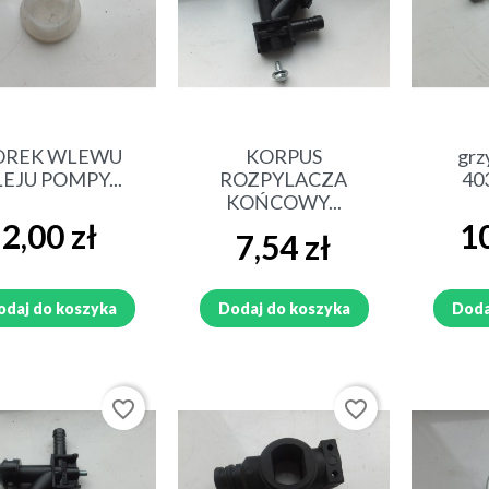
Szybki podgląd
Szybki podgląd
Sz
OREK WLEWU
KORPUS
grz
EJU POMPY...
ROZPYLACZA
40
KOŃCOWY...
Cena
Cen
2,00 zł
10
Cena
7,54 zł
odaj do koszyka
Dodaj do koszyka
Doda
favorite_border
favorite_border