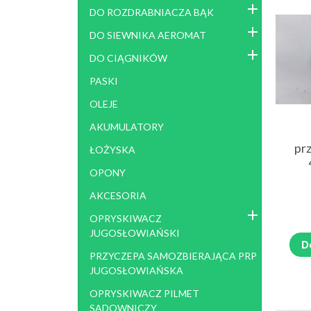
POMPA BM 65/30 I CZĘŚCI
DO ROZDRABNIACZA BĄK
POMPA BM 65/30 I CZĘŚCI
DO SIEWNIKA AEROMAT
CZ ESCI POMPA BM 105
DO CIĄGNIKÓW
SIEWNIK KONNY
SIEW
PASKI
POZ
OLEJE
ROZSIEWACZE NAWOZÓW I
ROZS
AKUMULATORY
WAPNA
MOT
pr
ROZSIEWACZ RNP
ŁOŻYSKA
ROZSIEWACZ RCW 3
OPONY
ROZSIEWACZ RCW5
AKCESORIA
ROZSIEWACZ JARMET
ROZSIEWACZ RNZ , LEJEK
OPRYSKIWACZ
JUGOSŁOWIAŃSKI
ROZDRABNIACZ GAŁĘZI RZ
SADZ
D
PRZYCZEPA SAMOZBIERAJĄCA PRP
JUGOSŁOWIAŃSKA
ŁADOWACZ UNHZ
ŁAD
OPRYSKIWACZ PILMET
SADOWNICZY