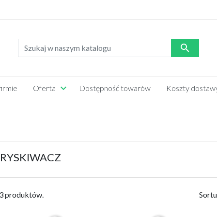

firmie
Oferta
Dostępność towarów
Koszty dostaw
OZRZUTNIKA OBORNIKA
DO KOMBAJNU CLASS
CIĄGNIKÓW
PASKI
ĄGNIK C330
RYSKIWACZ
YSKA
OPONY
CZEPA SAMOZBIERAJĄCA
OPRYSKIWACZ PILMET
63 produktów.
Sortu
JUGOSŁOWIAŃSKA
SADOWNICZY