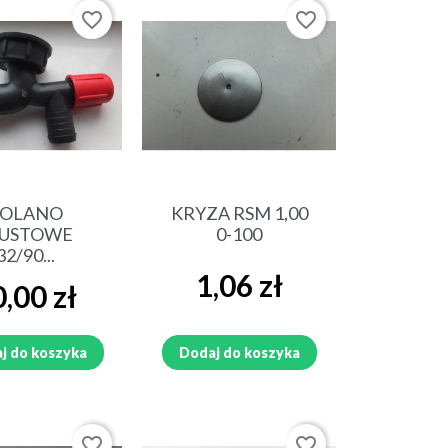
PILMET
favorite_border
favorite_border
zawory sterujące i części
SIEWNIK FAMAROL SŁUPSK
RKA
SADZARKA CZESKA
ybki podgląd
Szybki podgląd
KOLANO
KRYZA RSM 1,00
PUSTOWE
0-100
32/90...
Cena
1,06 zł
a
,00 zł
ŁADOWACZ CZOŁOWY TUR
j do koszyka
Dodaj do koszyka
KOSIARKA CZESKA ZTR 165
favorite_border
favorite_border