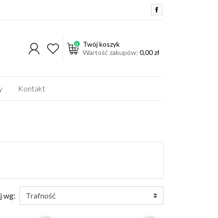
Twój koszyk
0
Wartość zakupów:
0,00 zł
y
Kontakt
DO ROZDRABNIACZA BĄK
ROZDRABNIACZ BIJAKOWY
OLEJE
AKCESORIA
OPRYSKIWACZ
j wg:
AGRO-PLAST
CZĘŚCI DO POMPY TERMIT