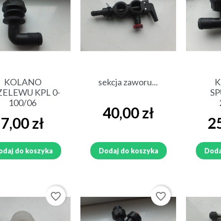
Szybki podgląd
Szybki podgląd
Sz
KOLANO
sekcja zaworu...
ZELEWU KPL 0-
S
100/06
Cena
40,00 zł
Cena
Cen
7,00 zł
25
odaj do koszyka
Dodaj do koszyka
Doda
favorite_border
favorite_border