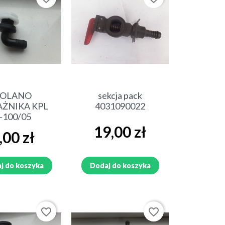
N
PRZYSTAWKA DO CEBULI ,
LEMIESZE DO CEBULI, SUSZARKA
DO CEBULI
CZĘŚCI ANNA I RZĘDOWA
 D-50
SIEWNIK OMEGA
ybki podgląd
Szybki podgląd
KOLANO
sekcja pack
ŻNIKA KPL
4031090022
BRONA TALERZOWA
-100/05
Cena
19,00 zł
na
AK
KOPACZKA DO ZIEMNIAKÓW
,00 zł
AKPIL
SIEWNIK POLONEZ
j do koszyka
Dodaj do koszyka
favorite_border
favorite_border