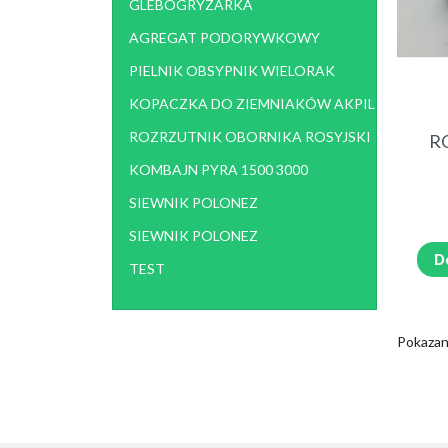
GLEBOGRYZARKA
AGREGAT PODORYWKOWY
PIELNIK OBSYPNIK WIELORAK
KOPACZKA DO ZIEMNIAKÓW AKPIL
ROZRZUTNIK OBORNIKA ROSYJSKI
R
KOMBAJN PYRA 1500 3000
SIEWNIK POLONEZ
SIEWNIK POLONEZ
D
TEST
Pokazan