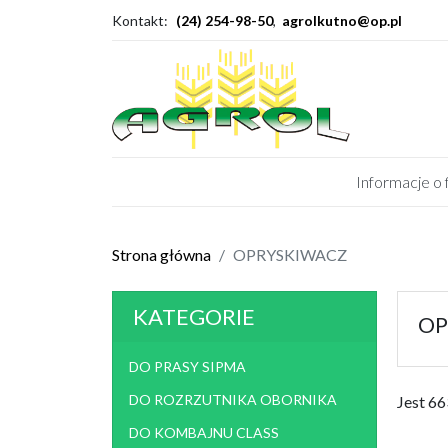
Kontakt:
(24) 254-98-50
,
agrolkutno@op.pl
Informacje o 
DO PRASY SIPMA
DO R
Strona główna
OPRYSKIWACZ
DO SIEWNIKA AEROMAT
DO 
SIEWNIK AEROMAT, BECKER
CI
KATEGORIE
OP
AKUMULATORY
ŁOŻ
DO PRASY SIPMA
OPRYSKIWACZ
PRZY
DO ROZRZUTNIKA OBORNIKA
Jest 6
JUGOSŁOWIAŃSKI
PRP 
DO KOMBAJNU CLASS
części do pomp bm-2