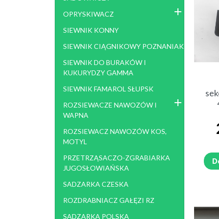
KOSIARKA ROTACYJNA POLSKA
KOSI
OPRYSKIWACZ
1,65, 1,85
KO
KO
SIEWNIK KONNY
SIEWNIK CIĄGNIKOWY POZNANIAK
KOMBAJN ZIEMNIACZANY
KOP
BOLKO, KARLIK
SIEWNIK DO BURAKÓW I
KUKURYDZY GAMMA
KOMBAJN BURACZANY NEPTUN
ROZD
SIEWNIK FAMAROL SŁUPSK
POSEJDON KLEINE STOLL
KOR
sek
ROZSIEWACZE NAWOZÓW I
KULTYWATOR AGREGAT BRONA
KOP
WAPNA
GLEBOGRYZARKA
AGR
ROZSIEWACZ NAWOZÓW KOS,
MOTYL
PRZETRZĄSACZO-ZGRABIARKA
ROZRZUTNIK OBORNIKA
KOMB
D
JUGOSŁOWIAŃSKA
ROSYJSKI
SADZARKA CZESKA
TEST
ROZDRABNIACZ GAŁĘZI RZ
SADZARKA POLSKA