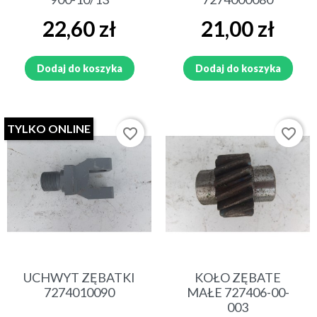
Cena
Cena
22,60 zł
21,00 zł
Dodaj do koszyka
Dodaj do koszyka
TYLKO ONLINE
favorite_border
favorite_border
UCHWYT ZĘBATKI
KOŁO ZĘBATE
7274010090
MAŁE 727406-00-
003