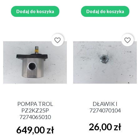
Dodaj do koszyka
Dodaj do koszyka
favorite_border
favorite_border
POMPA TROL
DŁAWIK I
PZ2KZ25P
7274070104
7274065010
Cena
26,00 zł
Cena
649,00 zł