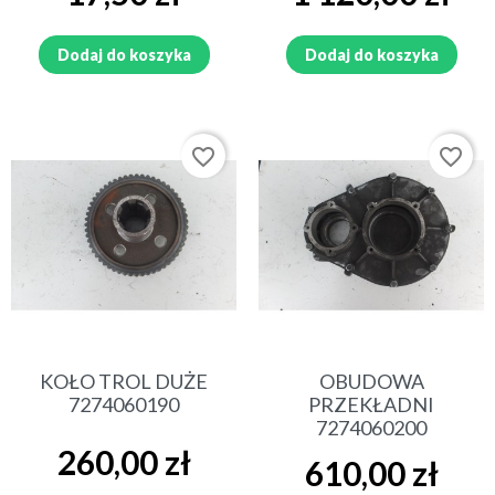
Dodaj do koszyka
Dodaj do koszyka
favorite_border
favorite_border
KOŁO TROL DUŻE
OBUDOWA
7274060190
PRZEKŁADNI
7274060200
Cena
260,00 zł
Cena
610,00 zł