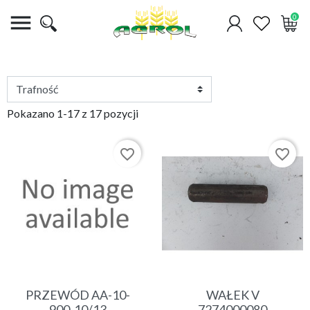

0
Pokazano 1-17 z 17 pozycji
favorite_border
favorite_border
PRZEWÓD AA-10-
WAŁEK V
900-10/13
7274000080