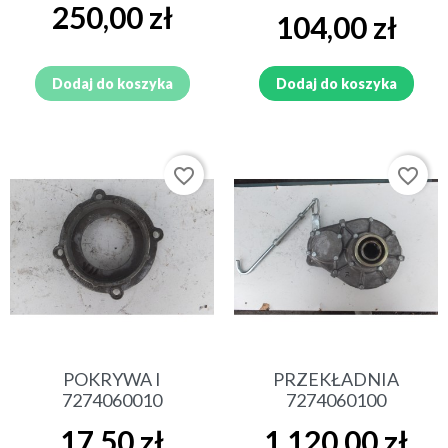
Cena
250,00 zł
Cena
104,00 zł
Dodaj do koszyka
Dodaj do koszyka
favorite_border
favorite_border
POKRYWA I
PRZEKŁADNIA
7274060010
7274060100
Cena
Cena
17,50 zł
1 120,00 zł