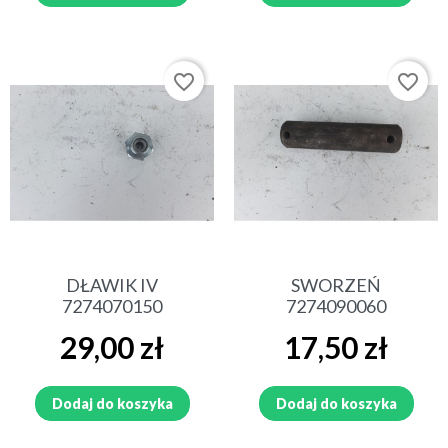
favorite_border
favorite_border
DŁAWIK IV
SWORZEŃ
7274070150
7274090060
Cena
Cena
29,00 zł
17,50 zł
Dodaj do koszyka
Dodaj do koszyka