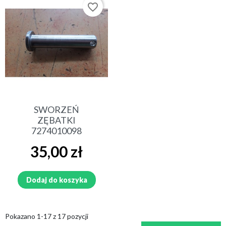
favorite_border
SWORZEŃ
ZĘBATKI
7274010098
Cena
35,00 zł
Dodaj do koszyka
Pokazano 1-17 z 17 pozycji