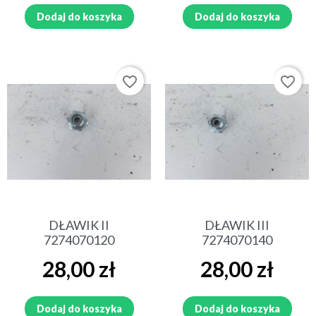
Dodaj do koszyka
Dodaj do koszyka
favorite_border
favorite_border
DŁAWIK II
DŁAWIK III
7274070120
7274070140
Cena
Cena
28,00 zł
28,00 zł
Dodaj do koszyka
Dodaj do koszyka