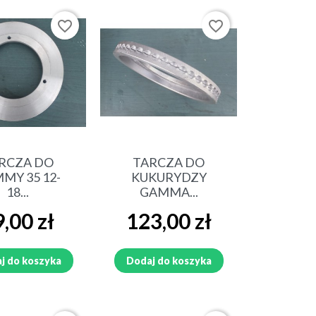
N
PRZYSTAWKA DO CEBULI ,
LEMIESZE DO CEBULI, SUSZARKA
favorite_border
favorite_border
DO CEBULI
CZĘŚCI ANNA I RZĘDOWA
 D-50
SIEWNIK OMEGA
ybki podgląd
Szybki podgląd
BRONA TALERZOWA
RCZA DO
TARCZA DO
MY 35 12-
KUKURYDZY
AK
KOPACZKA DO ZIEMNIAKÓW
18...
GAMMA...
AKPIL
a
Cena
,00 zł
123,00 zł
SIEWNIK POLONEZ
j do koszyka
Dodaj do koszyka