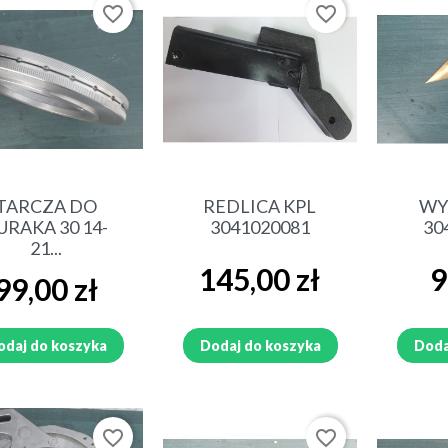
favorite_border
favorite_border
Szybki podgląd
Szybki podgląd
Sz
TARCZA DO
REDLICA KPL
WY
URAKA 30 14-
3041020081
30
21...
Cena
Ce
145,00 zł
9
Cena
99,00 zł
odaj do koszyka
Dodaj do koszyka
Doda
favorite_border
favorite_border