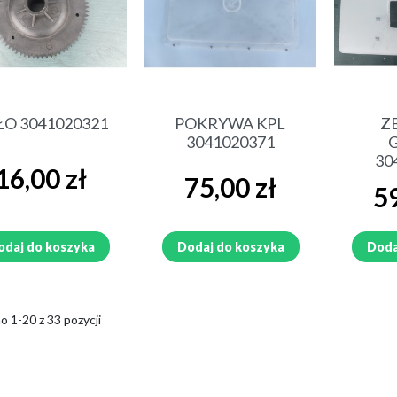
Szybki podgląd
Szybki podgląd
Sz
O 3041020321
POKRYWA KPL
Z
3041020371
30
Cena
16,00 zł
Cena
75,00 zł
Cen
59
odaj do koszyka
Dodaj do koszyka
Doda
 1-20 z 33 pozycji