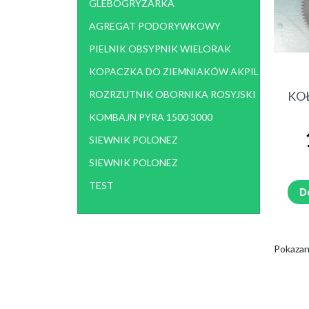
GLEBOGRYZARKA
AGREGAT PODORYWKOWY
PIELNIK OBSYPNIK WIELORAK
KOPACZKA DO ZIEMNIAKÓW AKPIL
KOŁ
ROZRZUTNIK OBORNIKA ROSYJSKI
KOMBAJN PYRA 1500 3000
SIEWNIK POLONEZ
SIEWNIK POLONEZ
TEST
D
Pokazano