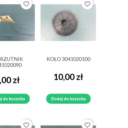
favorite_border
favorite_border
ybki podgląd
Szybki podgląd
RZUTNIK
KOŁO 3041020100
41020090
Cena
10,00 zł
na
,00 zł
j do koszyka
Dodaj do koszyka
favorite_border
favorite_border