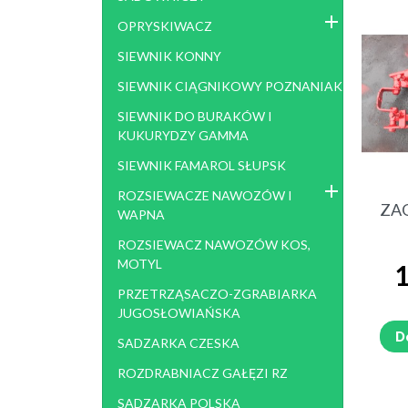
KOSIARKA ROTACYJNA POLSKA
KOSI
OPRYSKIWACZ
1,65, 1,85
KO
KO
SIEWNIK KONNY
SIEWNIK CIĄGNIKOWY POZNANIAK
KOMBAJN ZIEMNIACZANY
KOP
BOLKO, KARLIK
SIEWNIK DO BURAKÓW I
KUKURYDZY GAMMA
KOMBAJN BURACZANY NEPTUN
ROZD
SIEWNIK FAMAROL SŁUPSK
POSEJDON KLEINE STOLL
KOR
ROZSIEWACZE NAWOZÓW I
KULTYWATOR AGREGAT BRONA
KOP
ZA
WAPNA
GLEBOGRYZARKA
AGR
ROZSIEWACZ NAWOZÓW KOS,
MOTYL
C
1
PRZETRZĄSACZO-ZGRABIARKA
ROZRZUTNIK OBORNIKA
KOMB
JUGOSŁOWIAŃSKA
ROSYJSKI
D
SADZARKA CZESKA
TEST
ROZDRABNIACZ GAŁĘZI RZ
SADZARKA POLSKA