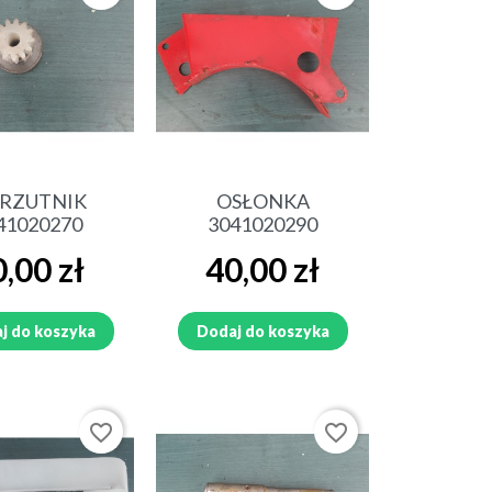
ybki podgląd
Szybki podgląd
RZUTNIK
OSŁONKA
41020270
3041020290
a
Cena
,00 zł
40,00 zł
j do koszyka
Dodaj do koszyka
favorite_border
favorite_border