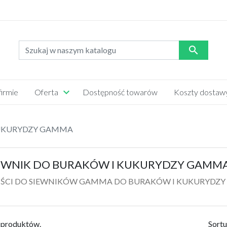

firmie
Oferta
Dostępność towarów
Koszty dostaw
OZRZUTNIKA OBORNIKA
DO KOMBAJNU CLASS
KUKURYDZY GAMMA
CIĄGNIKÓW
PASKI
ĄGNIK C330
EWNIK DO BURAKÓW I KUKURYDZY GAMM
YSKA
OPONY
ŚCI DO SIEWNIKÓW GAMMA DO BURAKÓW I KUKURYDZY
CZEPA SAMOZBIERAJĄCA
OPRYSKIWACZ PILMET
JUGOSŁOWIAŃSKA
SADOWNICZY
3 produktów.
Sortu