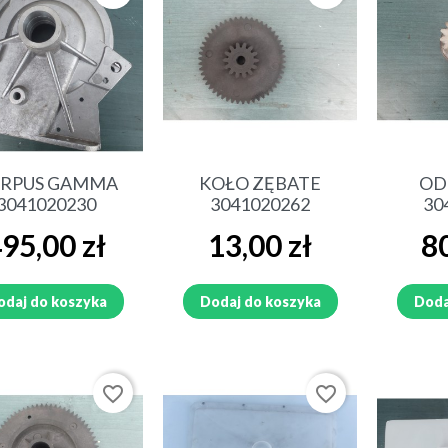
Szybki podgląd
Szybki podgląd
Sz
RPUS GAMMA
KOŁO ZĘBATE
OD
3041020230
3041020262
30
ena
Cena
Cen
95,00 zł
13,00 zł
80
odaj do koszyka
Dodaj do koszyka
Doda
favorite_border
favorite_border