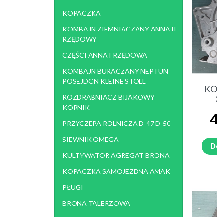
KOPACZKA
KOMBAJN ZIEMNIACZANY ANNA II
RZĘDOWY
CZĘŚCI ANNA I RZĘDOWA
KOMBAJN BURACZANY NEPTUN
POSEJDON KLEINE STOLL
KO
ROZDRABNIACZ BIJAKOWY
KORNIK
C
4
PRZYCZEPA ROLNICZA D-47 D-50
SIEWNIK OMEGA
D
KULTYWATOR AGREGAT BRONA
KOPACZKA SAMOJEZDNA AMAK
PŁUGI
BRONA TALERZOWA