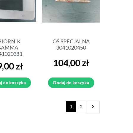
ybki podgląd
Szybki podgląd
BIORNIK
OŚ SPECJALNA
GAMMA
3041020450
41020381
Cena
104,00 zł
a
,00 zł
j do koszyka
Dodaj do koszyka
Następny
1
2
