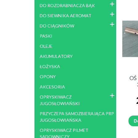
POMPA BM 65/30 I CZĘŚCI
DO ROZDRABNIACZA BĄK
POMPA BM 65/30 I CZĘŚCI
DO SIEWNIKA AEROMAT
CZ ESCI POMPA BM 105
DO CIĄGNIKÓW
SIEWNIK KONNY
SIEW
PASKI
POZ
OLEJE
ROZSIEWACZE NAWOZÓW I
ROZS
AKUMULATORY
WAPNA
MOT
ROZSIEWACZ RNP
ŁOŻYSKA
ROZSIEWACZ RCW 3
OPONY
OŚ
ROZSIEWACZ RCW5
AKCESORIA
ROZSIEWACZ JARMET
ROZSIEWACZ RNZ , LEJEK
OPRYSKIWACZ
JUGOSŁOWIAŃSKI
ROZDRABNIACZ GAŁĘZI RZ
SADZ
PRZYCZEPA SAMOZBIERAJĄCA PRP
JUGOSŁOWIAŃSKA
ŁADOWACZ UNHZ
ŁAD
D
OPRYSKIWACZ PILMET
SADOWNICZY