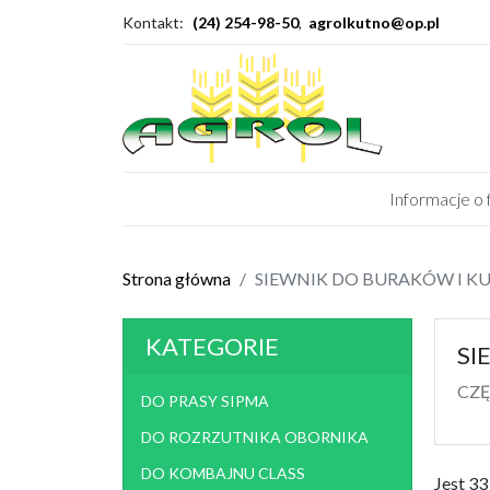
Kontakt:
(24) 254-98-50
,
agrolkutno@op.pl
Informacje o 
DO PRASY SIPMA
DO R
Strona główna
SIEWNIK DO BURAKÓW I 
DO SIEWNIKA AEROMAT
DO 
SIEWNIK AEROMAT, BECKER
CI
KATEGORIE
SI
AKUMULATORY
ŁOŻ
CZĘ
DO PRASY SIPMA
OPRYSKIWACZ
PRZY
DO ROZRZUTNIKA OBORNIKA
JUGOSŁOWIAŃSKI
PRP 
DO KOMBAJNU CLASS
części do pomp bm-2
Jest 3