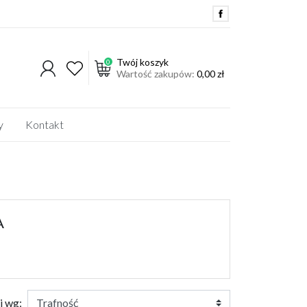
Twój koszyk
0
Wartość zakupów:
0,00 zł
y
Kontakt
DO ROZDRABNIACZA BĄK
ROZDRABNIACZ BIJAKOWY
OLEJE
A
AKCESORIA
OPRYSKIWACZ
AGRO-PLAST
CZĘŚCI DO POMPY TERMIT
j wg: