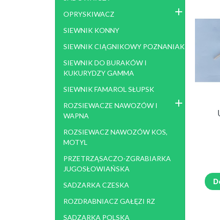
KOSIARKA ROTACYJNA POLSKA
KOSI
OPRYSKIWACZ
1,65, 1,85
KO
KO
SIEWNIK KONNY
SIEWNIK CIĄGNIKOWY POZNANIAK
KOMBAJN ZIEMNIACZANY
KOP
BOLKO, KARLIK
SIEWNIK DO BURAKÓW I
KUKURYDZY GAMMA
KOMBAJN BURACZANY NEPTUN
ROZD
SIEWNIK FAMAROL SŁUPSK
POSEJDON KLEINE STOLL
KOR
ROZSIEWACZE NAWOZÓW I
KULTYWATOR AGREGAT BRONA
KOP
WAPNA
GLEBOGRYZARKA
AGR
ROZSIEWACZ NAWOZÓW KOS,
MOTYL
PRZETRZĄSACZO-ZGRABIARKA
ROZRZUTNIK OBORNIKA
KOMB
JUGOSŁOWIAŃSKA
ROSYJSKI
D
SADZARKA CZESKA
TEST
ROZDRABNIACZ GAŁĘZI RZ
SADZARKA POLSKA