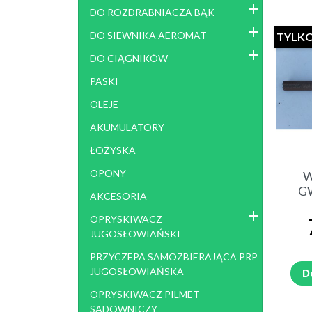
POMPA BM 65/30 I CZĘŚCI
DO ROZDRABNIACZA BĄK
POMPA BM 65/30 I CZĘŚCI
DO SIEWNIKA AEROMAT
TYLKO
CZ ESCI POMPA BM 105
DO CIĄGNIKÓW
SIEWNIK KONNY
SIEW
PASKI
POZ
OLEJE
ROZSIEWACZE NAWOZÓW I
ROZS
AKUMULATORY
WAPNA
MOT
ROZSIEWACZ RNP
ŁOŻYSKA
ROZSIEWACZ RCW 3
OPONY
W
ROZSIEWACZ RCW5
G
AKCESORIA
ROZSIEWACZ JARMET
ROZSIEWACZ RNZ , LEJEK
OPRYSKIWACZ
JUGOSŁOWIAŃSKI
ROZDRABNIACZ GAŁĘZI RZ
SADZ
PRZYCZEPA SAMOZBIERAJĄCA PRP
JUGOSŁOWIAŃSKA
ŁADOWACZ UNHZ
ŁAD
D
OPRYSKIWACZ PILMET
SADOWNICZY