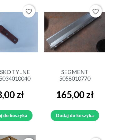
N
PRZYSTAWKA DO CEBULI ,
LEMIESZE DO CEBULI, SUSZARKA
favorite_border
favorite_border
DO CEBULI
CZĘŚCI ANNA I RZĘDOWA
 D-50
SIEWNIK OMEGA
ybki podgląd
Szybki podgląd
BRONA TALERZOWA
SKO TYLNE
SEGMENT
5034010040
5058010770
AK
KOPACZKA DO ZIEMNIAKÓW
AKPIL
a
Cena
,00 zł
165,00 zł
SIEWNIK POLONEZ
j do koszyka
Dodaj do koszyka