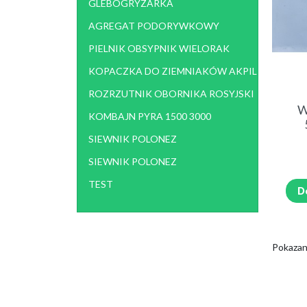
GLEBOGRYZARKA
AGREGAT PODORYWKOWY
PIELNIK OBSYPNIK WIELORAK
KOPACZKA DO ZIEMNIAKÓW AKPIL
ROZRZUTNIK OBORNIKA ROSYJSKI
W
KOMBAJN PYRA 1500 3000
SIEWNIK POLONEZ
SIEWNIK POLONEZ
TEST
D
Pokazano