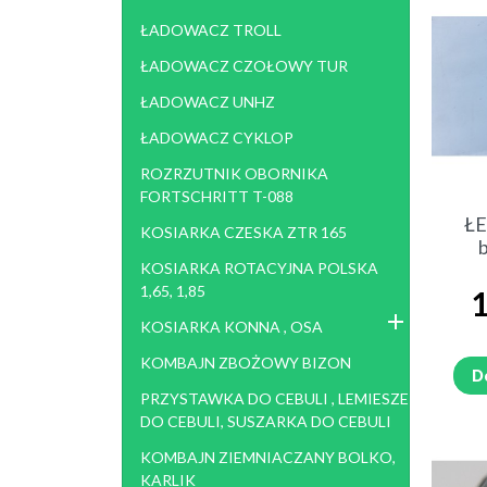
ŁADOWACZ TROLL
ŁADOWACZ CZOŁOWY TUR
ŁADOWACZ UNHZ
ŁADOWACZ CYKLOP
ROZRZUTNIK OBORNIKA
FORTSCHRITT T-088
Ł
KOSIARKA CZESKA ZTR 165
b
KOSIARKA ROTACYJNA POLSKA
C
1,65, 1,85
1
KOSIARKA KONNA , OSA
KOMBAJN ZBOŻOWY BIZON
D
PRZYSTAWKA DO CEBULI , LEMIESZE
DO CEBULI, SUSZARKA DO CEBULI
KOMBAJN ZIEMNIACZANY BOLKO,
KARLIK