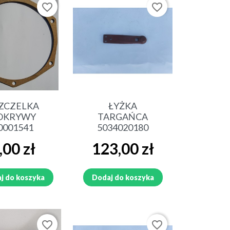
favorite_border
favorite_border
ybki podgląd
Szybki podgląd
ZCZELKA
ŁYŻKA
OKRYWY
TARGAŃCA
0001541
5034020180
na
Cena
,00 zł
123,00 zł
j do koszyka
Dodaj do koszyka
favorite_border
favorite_border