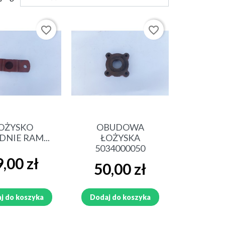
PILMET
zawory sterujące i części
favorite_border
favorite_border
SIEWNIK FAMAROL SŁUPSK
RKA
SADZARKA CZESKA
ybki podgląd
Szybki podgląd
OŻYSKO
OBUDOWA
DNIE RAM...
ŁOŻYSKA
5034000050
a
,00 zł
Cena
50,00 zł
ŁADOWACZ CZOŁOWY TUR
KOSIARKA CZESKA ZTR 165
j do koszyka
Dodaj do koszyka