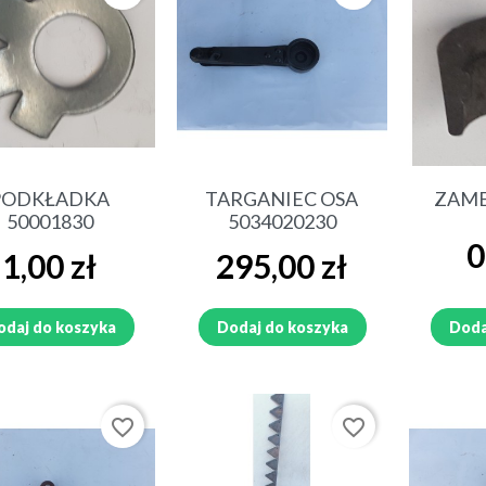
Szybki podgląd
Szybki podgląd
Sz
PODKŁADKA
TARGANIEC OSA
ZAME
50001830
5034020230
Ce
0
Cena
Cena
1,00 zł
295,00 zł
odaj do koszyka
Dodaj do koszyka
Doda
favorite_border
favorite_border