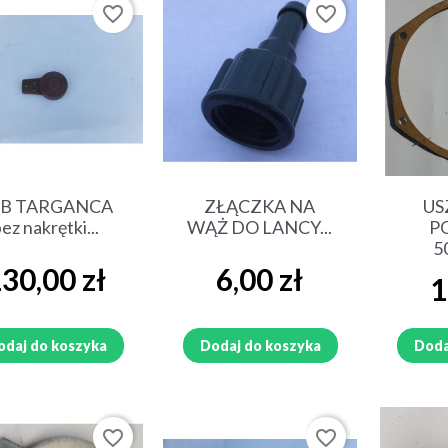
favorite_border
favorite_border
Szybki podgląd
Szybki podgląd
Sz
EB TARGANCA
ZŁĄCZKA NA
US
ez nakrętki...
WĄŻ DO LANCY...
P
5
ena
Cena
30,00 zł
6,00 zł
Ce
1
odaj do koszyka
Dodaj do koszyka
Doda
favorite_border
favorite_border