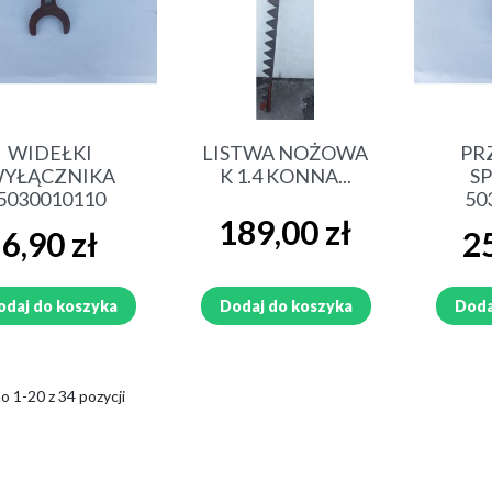
Szybki podgląd
Szybki podgląd
Sz
WIDEŁKI
LISTWA NOŻOWA
PR
YŁĄCZNIKA
K 1.4 KONNA...
S
5030010110
50
Cena
189,00 zł
Cena
Cen
6,90 zł
25
odaj do koszyka
Dodaj do koszyka
Doda
 1-20 z 34 pozycji