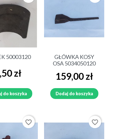
ybki podgląd
Szybki podgląd
K 50003120
GŁÓWKA KOSY
OSA 5034050120
na
,50 zł
Cena
159,00 zł
j do koszyka
Dodaj do koszyka
favorite_border
favorite_border