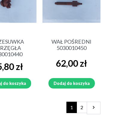
ybki podgląd
Szybki podgląd
ZESUWKA
WAŁ POŚREDNI
PRZĘGŁA
5030010450
30010440
Cena
62,00 zł
a
,80 zł
j do koszyka
Dodaj do koszyka
Następny
1
2
