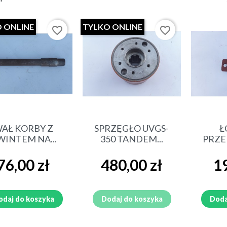
 ONLINE
TYLKO ONLINE
favorite_border
favorite_border
NIK CIĄGNIKOWY
SIEWNIK DO BURAKÓW I
NANIAK
KUKURYDZY GAMMA
IEWACZ NAWOZÓW KOS,
PRZETRZĄSACZO-ZGRABIA
YL
JUGOSŁOWIAŃSKA
Szybki podgląd
Szybki podgląd
Sz
AŁ KORBY Z
SPRZĘGŁO UVGS-
Ł
WINTEM NA...
350 TANDEM...
PRZE
Cena
Cena
Cen
76,00 zł
480,00 zł
19
ARKA POLSKA
ŁADOWACZ TROLL
OWACZ CYKLOP
ROZRZUTNIK OBORNIKA
odaj do koszyka
Dodaj do koszyka
Doda
FORTSCHRITT T-088