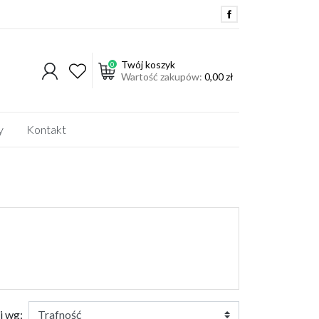
Twój koszyk
0
Wartość zakupów:
0,00 zł
y
Kontakt
DO ROZDRABNIACZA BĄK
ROZDRABNIACZ BIJAKOWY
OLEJE
AKCESORIA
OPRYSKIWACZ
AGRO-PLAST
CZĘŚCI DO POMPY TERMIT
j wg: