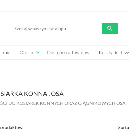

firmie
Oferta
Dostępność towarów
Koszty dostaw
OZRZUTNIKA OBORNIKA
DO KOMBAJNU CLASS
CIĄGNIKÓW
PASKI
ĄGNIK C330
SIARKA KONNA , OSA
YSKA
OPONY
ŚCI DO KOSIAREK KONNYCH ORAZ CIĄGNIKOWYCH OSA
CZEPA SAMOZBIERAJĄCA
OPRYSKIWACZ PILMET
JUGOSŁOWIAŃSKA
SADOWNICZY
4 produktów.
Sortu