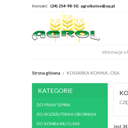
Kontakt:
(24) 254-98-50
,
agrolkutno@op.pl
Informacje o 
DO PRASY SIPMA
DO R
Strona główna
KOSIARKA KONNA , OSA
DO SIEWNIKA AEROMAT
DO 
SIEWNIK AEROMAT, BECKER
CI
KATEGORIE
KO
AKUMULATORY
ŁOŻ
CZĘ
DO PRASY SIPMA
OPRYSKIWACZ
PRZY
DO ROZRZUTNIKA OBORNIKA
JUGOSŁOWIAŃSKI
PRP 
DO KOMBAJNU CLASS
części do pomp bm-2
Jest 3