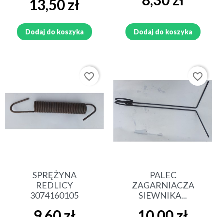
13,50 zł
Dodaj do koszyka
Dodaj do koszyka
favorite_border
favorite_border
SPRĘŻYNA
PALEC
REDLICY
ZAGARNIACZA
3074160105
SIEWNIKA...
Cena
Cena
9,60 zł
10,00 zł