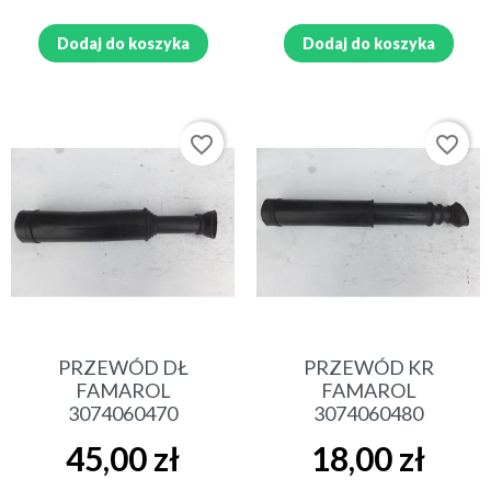
Dodaj do koszyka
Dodaj do koszyka
favorite_border
favorite_border
PRZEWÓD DŁ
PRZEWÓD KR
FAMAROL
FAMAROL
3074060470
3074060480
Cena
Cena
45,00 zł
18,00 zł