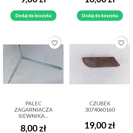
Dodaj do koszyka
Dodaj do koszyka
favorite_border
favorite_border
PALEC
CZUBEK
ZAGARNIACZA
3074060160
SIEWNIKA...
Cena
19,00 zł
Cena
8,00 zł