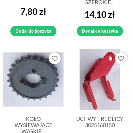
SZEROKIE...
Cena
7,80 zł
Cena
14,10 zł
Dodaj do koszyka
Dodaj do koszyka
favorite_border
favorite_border
KOŁO
UCHWYT REDLICY
WYSIEWAJĄCE
3025160150
WĄSKIE...