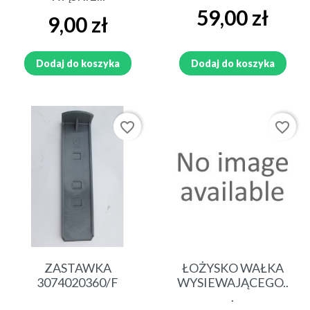
Cena
59,00 zł
Cena
9,00 zł
Dodaj do koszyka
Dodaj do koszyka
favorite_border
favorite_border
ZASTAWKA
ŁOŻYSKO WAŁKA
3074020360/F
WYSIEWAJĄCEGO..
.