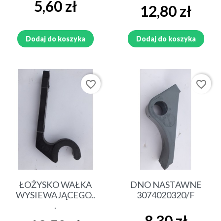
Cena
5,60 zł
Cena
12,80 zł
Dodaj do koszyka
Dodaj do koszyka
favorite_border
favorite_border
ŁOŻYSKO WAŁKA
DNO NASTAWNE
WYSIEWAJĄCEGO..
3074020320/F
.
Cena
8,30 zł
Cena