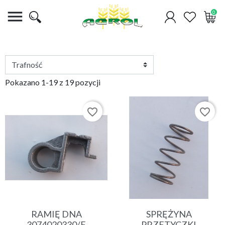

0
Pokazano 1-19 z 19 pozycji
favorite_border
favorite_border
RAMIĘ DNA
SPRĘŻYNA
3074020330/F
PRZETYCZKI