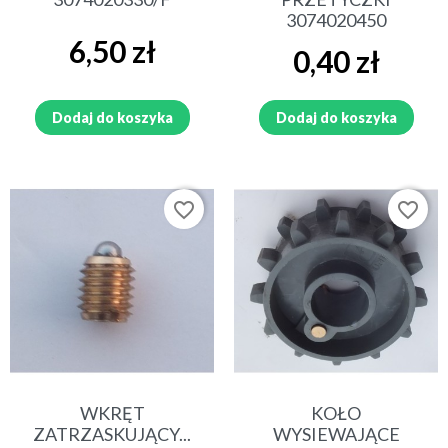
3074020450
Cena
6,50 zł
Cena
0,40 zł
Dodaj do koszyka
Dodaj do koszyka
favorite_border
favorite_border
WKRĘT
KOŁO
ZATRZASKUJĄCY...
WYSIEWAJĄCE