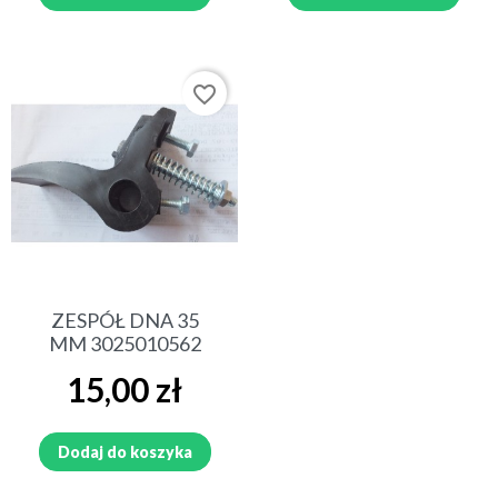
favorite_border
ZESPÓŁ DNA 35
MM 3025010562
Cena
15,00 zł
Dodaj do koszyka