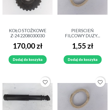
KOŁO STOŻKOWE
PIERSCIEŃ
Z-24 2208030030
FILCOWY DUZY...
Cena
Cena
170,00 zł
1,55 zł
Dodaj do koszyka
Dodaj do koszyka
favorite_border
favorite_border