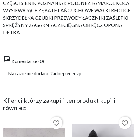
CZĘSCI SIENIK POZNANIAK POLONEZ FAMAROL KOŁA
WYSIEWAJĄCE ZĘBATE ŁAŃCUCHOWE WAŁKI REDLICE
SKRZYDEŁKA CZUBKI PRZEWODY ŁĄCZNIKI ZAŚLEPKI
SPRĘŻYNY ZAGARNIACZECIĘGNA OBRĘCZ OPONA
DĘTKA
chat
Komentarze (0)
Na razie nie dodano żadnej recenzji.
Klienci którzy zakupili ten produkt kupili
również:
favorite_border
favorite_border