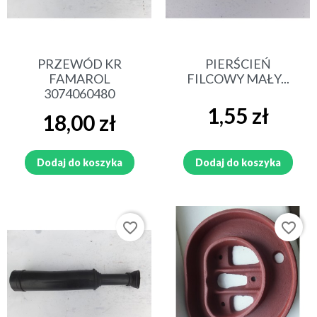
PRZEWÓD KR
PIERŚCIEŃ
FAMAROL
FILCOWY MAŁY...
3074060480
Cena
1,55 zł
Cena
18,00 zł
Dodaj do koszyka
Dodaj do koszyka
favorite_border
favorite_border