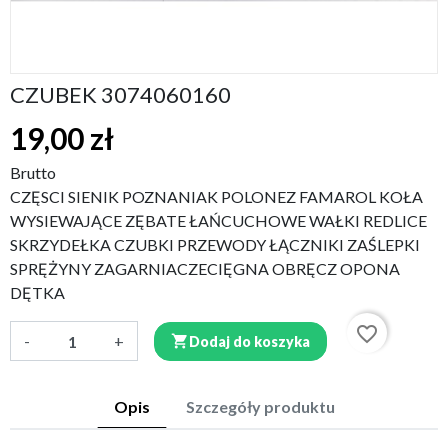
CZUBEK 3074060160
19,00 zł
Brutto
CZĘSCI SIENIK POZNANIAK POLONEZ FAMAROL KOŁA
WYSIEWAJĄCE ZĘBATE ŁAŃCUCHOWE WAŁKI REDLICE
SKRZYDEŁKA CZUBKI PRZEWODY ŁĄCZNIKI ZAŚLEPKI
SPRĘŻYNY ZAGARNIACZECIĘGNA OBRĘCZ OPONA
DĘTKA
favorite_border
-
+

Dodaj do koszyka
Opis
Szczegóły produktu