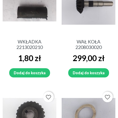
WKŁADKA
WAŁ KOŁA
2213020210
2208030020
Cena
Cena
1,80 zł
299,00 zł
Dodaj do koszyka
Dodaj do koszyka
favorite_border
favorite_border