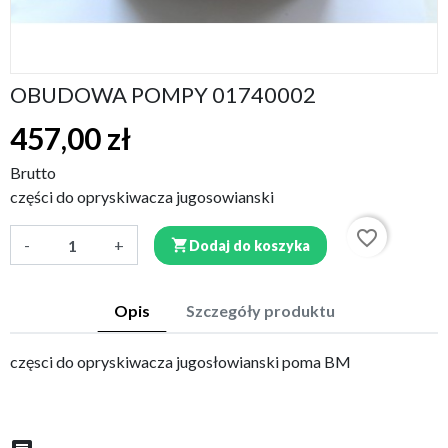
OBUDOWA POMPY 01740002
457,00 zł
Brutto
części do opryskiwacza jugosowianski
favorite_border
-
+

Dodaj do koszyka
Opis
Szczegóły produktu
częsci do opryskiwacza jugosłowianski poma BM