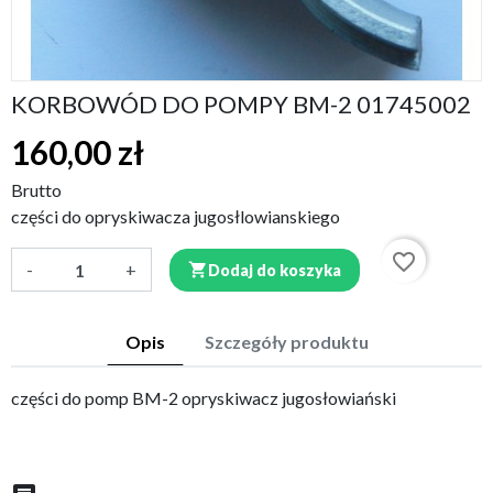
KORBOWÓD DO POMPY BM-2 01745002
160,00 zł
Brutto
części do opryskiwacza jugosłlowianskiego
favorite_border
-
+

Dodaj do koszyka
Opis
Szczegóły produktu
części do pomp BM-2 opryskiwacz jugosłowiański