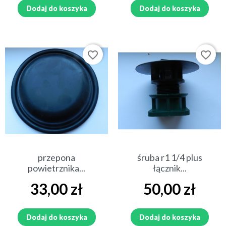
Dodaj do koszyka
Dodaj do koszyka
favorite_border
favorite_border
przepona
śruba r1 1/4 plus
powietrznika...
łącznik...
Cena
Cena
33,00 zł
50,00 zł
Dodaj do koszyka
Dodaj do koszyka