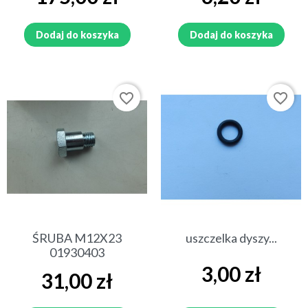
Dodaj do koszyka
Dodaj do koszyka
favorite_border
favorite_border
ŚRUBA M12X23
uszczelka dyszy...
01930403
Cena
3,00 zł
Cena
31,00 zł