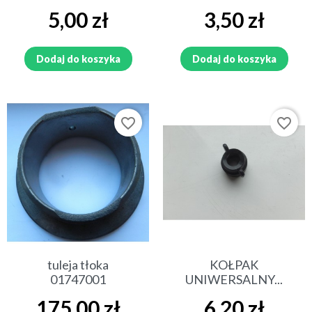
Cena
Cena
5,00 zł
3,50 zł
Dodaj do koszyka
Dodaj do koszyka
favorite_border
favorite_border
tuleja tłoka
KOŁPAK
01747001
UNIWERSALNY...
Cena
Cena
175,00 zł
6,20 zł