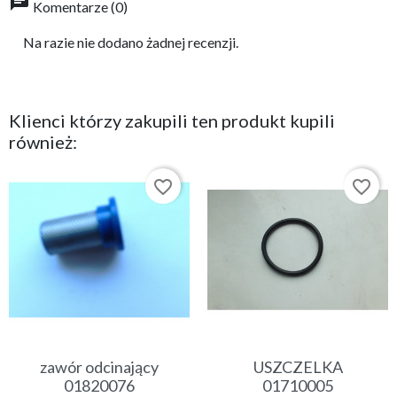
chat
Komentarze (0)
Na razie nie dodano żadnej recenzji.
Klienci którzy zakupili ten produkt kupili
również:
favorite_border
favorite_border
zawór odcinający
USZCZELKA
01820076
01710005