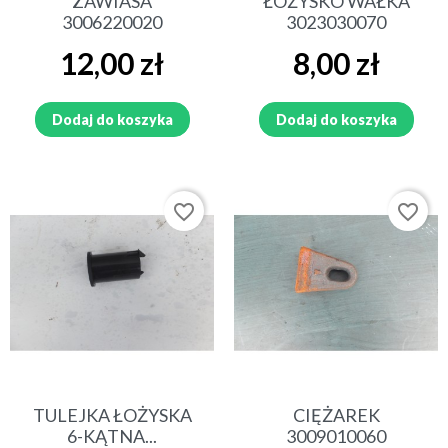
ZAWIASA
ŁOŻYSKO WAŁKA
3006220020
3023030070
Cena
Cena
12,00 zł
8,00 zł
Dodaj do koszyka
Dodaj do koszyka
favorite_border
favorite_border
TULEJKA ŁOŻYSKA
CIĘŻAREK
6-KĄTNA...
3009010060