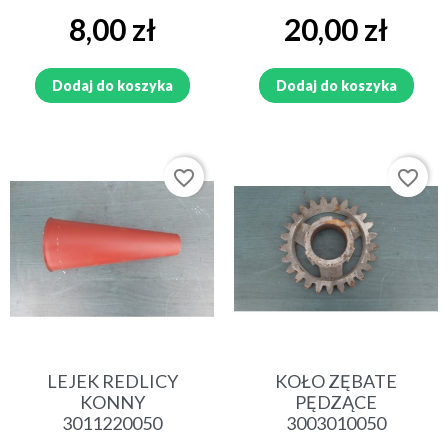
Cena
Cena
8,00 zł
20,00 zł
Dodaj do koszyka
Dodaj do koszyka
favorite_border
favorite_border
LEJEK REDLICY
KOŁO ZĘBATE
KONNY
PĘDZĄCE
3011220050
3003010050