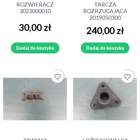
ROZWIERACZ
TARCZA
3023000010
ROZRZUCAJĄCA
2019050300
Cena
30,00 zł
Cena
240,00 zł
Dodaj do koszyka
Dodaj do koszyka
favorite_border
favorite_border