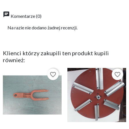
chat
Komentarze (0)
Na razie nie dodano żadnej recenzji.
Klienci którzy zakupili ten produkt kupili
również:
favorite_border
favorite_border