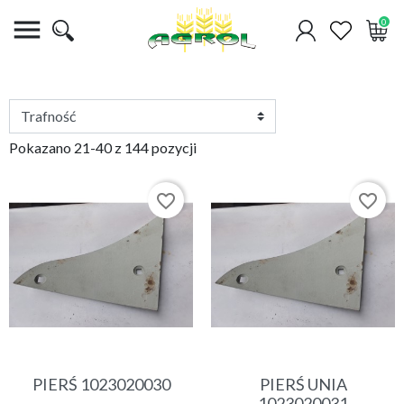

0
Pokazano 21-40 z 144 pozycji
favorite_border
favorite_border
PIERŚ 1023020030
PIERŚ UNIA
1023020031