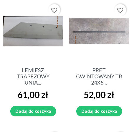
favorite_border
favorite_border
LEMIESZ
PRĘT
TRAPEZOWY
GWINTOWANY TR
UNIA...
24X5...
Cena
Cena
61,00 zł
52,00 zł
Dodaj do koszyka
Dodaj do koszyka