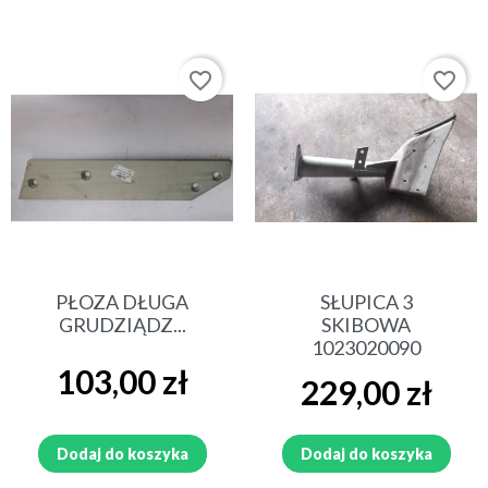
favorite_border
favorite_border
PŁOZA DŁUGA
SŁUPICA 3
GRUDZIĄDZ...
SKIBOWA
1023020090
Cena
103,00 zł
Cena
229,00 zł
Dodaj do koszyka
Dodaj do koszyka