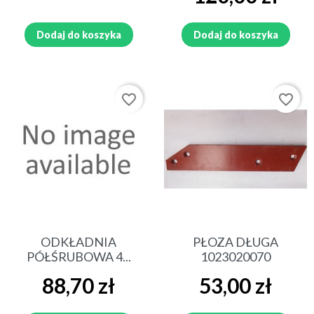
Dodaj do koszyka
Dodaj do koszyka
favorite_border
favorite_border
ODKŁADNIA
PŁOZA DŁUGA
PÓŁŚRUBOWA 4...
1023020070
Cena
Cena
88,70 zł
53,00 zł