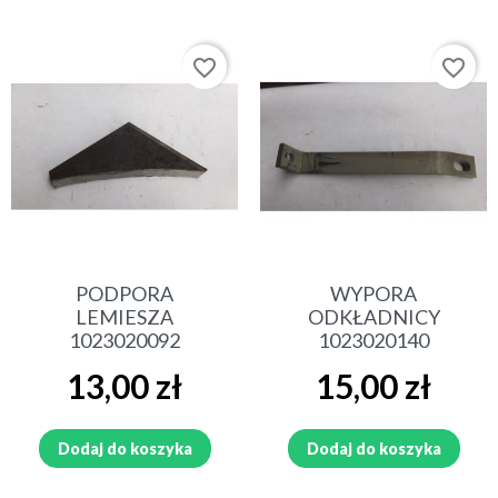
favorite_border
favorite_border
PODPORA
WYPORA
LEMIESZA
ODKŁADNICY
1023020092
1023020140
Cena
Cena
13,00 zł
15,00 zł
Dodaj do koszyka
Dodaj do koszyka