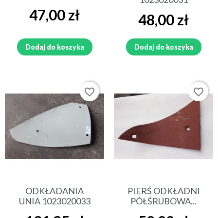
Cena
47,00 zł
Cena
48,00 zł
Dodaj do koszyka
Dodaj do koszyka
favorite_border
favorite_border
ODKŁADANIA
PIERŚ ODKŁADNI
UNIA 1023020033
PÓŁŚRUBOWA...
Cena
Cena