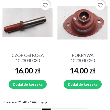
favorite_border
favorite_border
CZOP OSI KOŁA
POKRYWA
1023040030
1023040050
Cena
Cena
16,00 zł
14,00 zł
Dodaj do koszyka
Dodaj do koszyka
Pokazano 21-40 z 144 pozycji