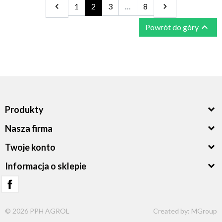
Poprzedni
Następny

1
2
3
…
8


Powrót do góry
Produkty
Nasza firma
Twoje konto
Informacja o sklepie
© 2026 PPH AGROL
Created by:
MGroup