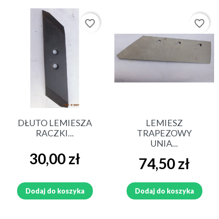
favorite_border
favorite_border
DŁUTO LEMIESZA
LEMIESZ
RACZKI...
TRAPEZOWY
UNIA...
Cena
30,00 zł
Cena
74,50 zł
Dodaj do koszyka
Dodaj do koszyka