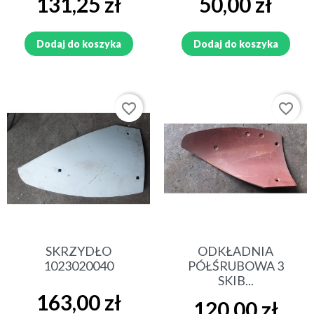
131,25 zł
50,00 zł
Dodaj do koszyka
Dodaj do koszyka
favorite_border
favorite_border
SKRZYDŁO
ODKŁADNIA
1023020040
PÓŁŚRUBOWA 3
SKIB...
Cena
163,00 zł
Cena
120,00 zł